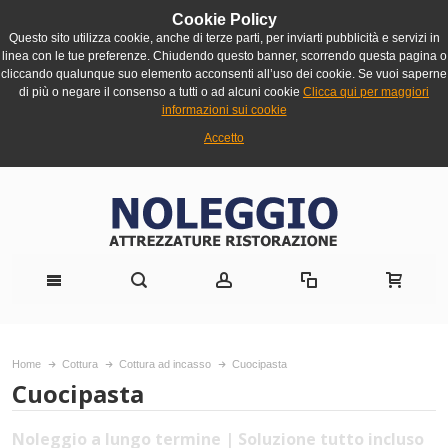
Cookie Policy
Questo sito utilizza cookie, anche di terze parti, per inviarti pubblicità e servizi in
linea con le tue preferenze. Chiudendo questo banner, scorrendo questa pagina o
cliccando qualunque suo elemento acconsenti all’uso dei cookie. Se vuoi saperne
di più o negare il consenso a tutti o ad alcuni cookie
Clicca qui per maggiori
informazioni sui cookie
Accetto
Home
Cottura
Cottura ad incasso
Cuocipasta
Cuocipasta
Noleggio a lungo termine | Soluzione tutto incluso