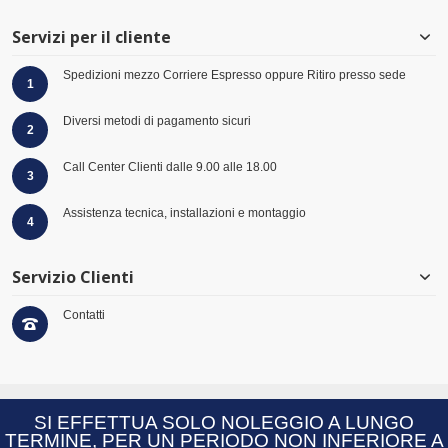
Servizi per il cliente
Spedizioni mezzo Corriere Espresso oppure Ritiro presso sede
1
Diversi metodi di pagamento sicuri
2
Call Center Clienti dalle 9.00 alle 18.00
3
Assistenza tecnica, installazioni e montaggio
4
Servizio Clienti
Contatti
© 2026 Virtus Group GmbH Hüserstraße 53 -59075 - Hamm- Germany - +49 (0)
SI EFFETTUA SOLO NOLEGGIO A LUNGO
2381 97371-0 - VAT: DE814055285 |
W3C XHTML
|
W3C CSS
TERMINE, PER UN PERIODO NON INFERIORE A