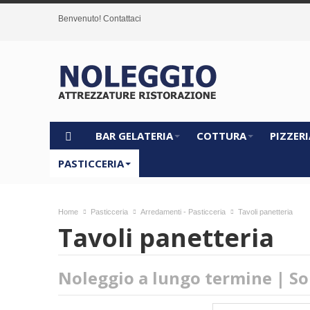
Benvenuto!
Contattaci
BAR GELATERIA
COTTURA
PIZZERI
PASTICCERIA
Home
Pasticceria
Arredamenti - Pasticceria
Tavoli panetteria
Tavoli panetteria
Noleggio a lungo termine | So