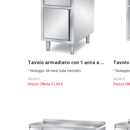
Tavolo armadiato con 1 anta a battente e 1 cassetto, alzatina posteriore mm 500x800x850 h
* Noleggio 48 mesi (rata mensile)
* Noleggio
30,00 €
36,00 €
Prezzo Offerta
21,00 €
Prezzo Off