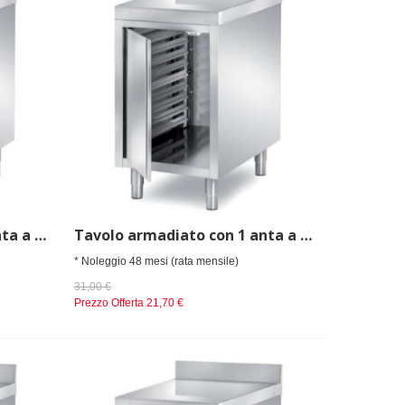
Tavolo armadiato con 1 anta a battente con portateglie 40x60cm - dim. cm 50x70x85 h
Tavolo armadiato con 1 anta a battente con portateglie 40x60cm - dim. cm 50x80x85 h
* Noleggio 48 mesi (rata mensile)
31,00 €
Prezzo Offerta
21,70 €