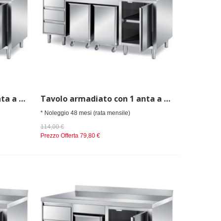
Tavolo armadiato con 1 anta a battente, 2 tramogge carrellate porta ingredienti e 1 cassettiera a 3 cassetti h=150mm, dim. mm 2000x800x850 h
Tavolo armadiato con 1 anta a battente, 2 tramogge carrellate porta ingredienti e 1 cassettiera a 3 cassetti h=150mm, dim. mm 2000x900x850 h
* Noleggio 48 mesi (rata mensile)
114,00 €
Prezzo Offerta
79,80 €