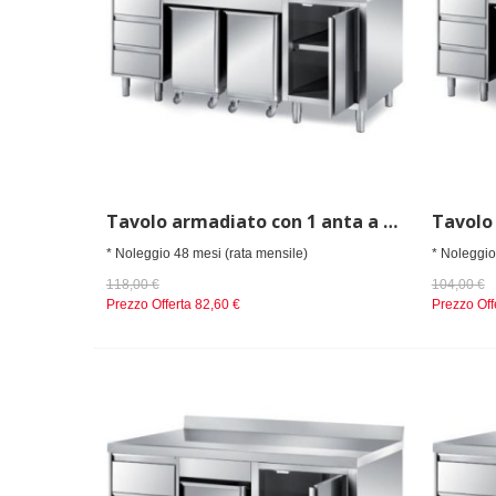
Tavolo armadiato con 1 anta a battente, 2 tramogge carrellate porta ingredienti e 1 cassettiera a 3 cassetti h=150mm, alzatina posteriore, dim. mm 2000x900x850 h
* Noleggio 48 mesi (rata mensile)
* Noleggio
118,00 €
104,00 €
Prezzo Offerta
82,60 €
Prezzo Off