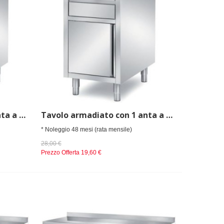
Tavolo armadiato con 1 anta a battente e 1 cassetto mm 500x900x850 h
Tavolo armadiato con 1 anta a battente e 1 cassetto, alzatina posteriore mm 500x700x850 h
* Noleggio 48 mesi (rata mensile)
28,00 €
Prezzo Offerta
19,60 €