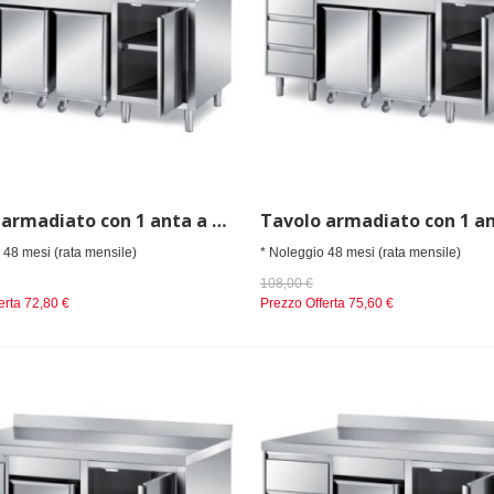
Tavolo armadiato con 1 anta a battente, 2 tramogge carrellate porta ingredienti e 1 cassettiera a 3 cassetti h=150mm, dim. mm 2000x700x850 h
 48 mesi (rata mensile)
* Noleggio 48 mesi (rata mensile)
108,00 €
erta
72,80 €
Prezzo Offerta
75,60 €