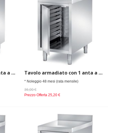
Tavolo armadiato con 1 anta a battente con portateglie 40x60cm, alzatina posteriore - dim. cm 50x80x85 h
Tavolo armadiato con 1 anta a battente con portateglie 40x60cm, alzatina posteriore - dim. cm 50x90x85 h
* Noleggio 48 mesi (rata mensile)
36,00 €
Prezzo Offerta
25,20 €