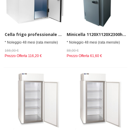
Cella frigo professionale da spessore 80 mm,senza gruppo refrigerante h=2010 mm, 3000x3000 mm
Minicella 1120X1120X2300h, spessore isolam. 60 mm, con gruppo a parete, 0°/+5°C
* Noleggio 48 mesi (rata mensile)
* Noleggio 48 mesi (rata mensile)
166,00 €
88,00 €
Prezzo Offerta
116,20 €
Prezzo Offerta
61,60 €