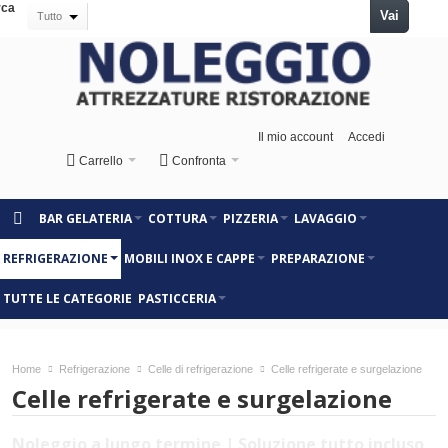
rca
Vai
Tutto
Il mio account
Accedi
Carrello
Confronta
BAR GELATERIA
COTTURA
PIZZERIA
LAVAGGIO
REFRIGERAZIONE
MOBILI INOX E CAPPE
PREPARAZIONE
TUTTE LE CATEGORIE
PASTICCERIA
Home
Refrigerazione
Celle di refrigerazione
Celle refrigerate e surgelazione
Celle refrigerate e surgelazione
Noleggio a lungo termine | Soluzione tutto incluso