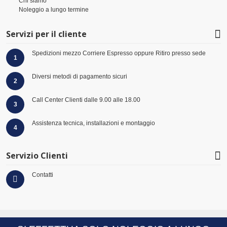
Chi siamo
Noleggio a lungo termine
Servizi per il cliente
Spedizioni mezzo Corriere Espresso oppure Ritiro presso sede
1
Diversi metodi di pagamento sicuri
2
Call Center Clienti dalle 9.00 alle 18.00
3
Assistenza tecnica, installazioni e montaggio
4
Servizio Clienti
Contatti
© 2026 Virtus Group GmbH Hüserstraße 53 -59075 - Hamm- Germany - +49 (0)