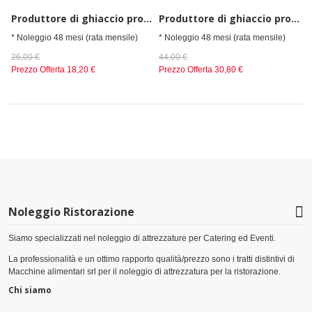
Produttore di ghiaccio professionale capacità 50 kg in 24 ore contenitore riserva capacità da 10 kg
Produttore di ghiaccio professionale capacità 80 kg in 24 ore contenitore riserva capacità da 55 kg
* Noleggio 48 mesi (rata mensile)
* Noleggio 48 mesi (rata mensile)
26,00 €
44,00 €
Prezzo Offerta
18,20 €
Prezzo Offerta
30,80 €
Noleggio Ristorazione
Siamo specializzati nel noleggio di attrezzature per Catering ed Eventi.
La professionalità e un ottimo rapporto qualità/prezzo sono i tratti distintivi di
Macchine alimentari srl per il noleggio di attrezzatura per la ristorazione.
Chi siamo