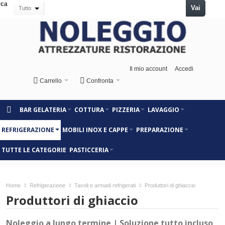
rca
Vai
Tutto
Il mio account
Accedi
Carrello
Confronta
BAR GELATERIA
COTTURA
PIZZERIA
LAVAGGIO
REFRIGERAZIONE
MOBILI INOX E CAPPE
PREPARAZIONE
TUTTE LE CATEGORIE
PASTICCERIA
Home
Refrigerazione
Tavoli e armadi refrigerati
Produttori di ghiaccio
Produttori di ghiaccio
Noleggio a lungo termine | Soluzione tutto incluso