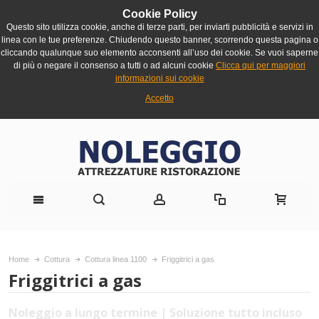
Cookie Policy
Questo sito utilizza cookie, anche di terze parti, per inviarti pubblicità e servizi in
linea con le tue preferenze. Chiudendo questo banner, scorrendo questa pagina o
cliccando qualunque suo elemento acconsenti all’uso dei cookie. Se vuoi saperne
di più o negare il consenso a tutti o ad alcuni cookie
Clicca qui per maggiori
informazioni sui cookie
Accetto
Home
Cottura
Cottura linea 1100
Friggitrici a gas
Friggitrici a gas
Noleggio a lungo termine | Soluzione tutto incluso