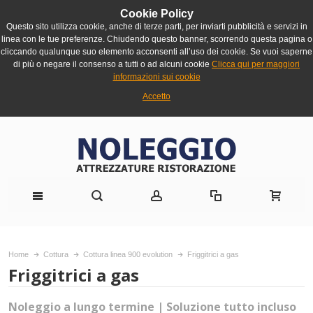
Cookie Policy
Questo sito utilizza cookie, anche di terze parti, per inviarti pubblicità e servizi in
linea con le tue preferenze. Chiudendo questo banner, scorrendo questa pagina o
cliccando qualunque suo elemento acconsenti all’uso dei cookie. Se vuoi saperne
di più o negare il consenso a tutti o ad alcuni cookie
Clicca qui per maggiori
informazioni sui cookie
Accetto
Home
Cottura
Cottura linea 900 evolution
Friggitrici a gas
Friggitrici a gas
Noleggio a lungo termine | Soluzione tutto incluso