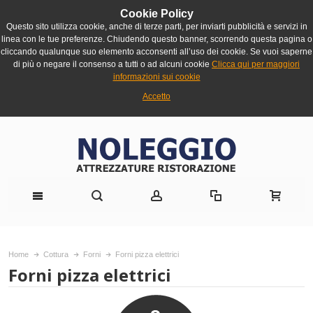
Cookie Policy
Questo sito utilizza cookie, anche di terze parti, per inviarti pubblicità e servizi in
linea con le tue preferenze. Chiudendo questo banner, scorrendo questa pagina o
cliccando qualunque suo elemento acconsenti all’uso dei cookie. Se vuoi saperne
di più o negare il consenso a tutti o ad alcuni cookie
Clicca qui per maggiori
informazioni sui cookie
Accetto
Home
Cottura
Forni
Forni pizza elettrici
Forni pizza elettrici