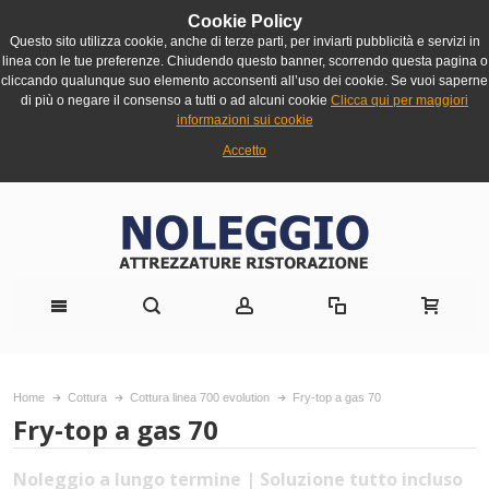
Cookie Policy
Questo sito utilizza cookie, anche di terze parti, per inviarti pubblicità e servizi in
linea con le tue preferenze. Chiudendo questo banner, scorrendo questa pagina o
cliccando qualunque suo elemento acconsenti all’uso dei cookie. Se vuoi saperne
di più o negare il consenso a tutti o ad alcuni cookie
Clicca qui per maggiori
informazioni sui cookie
Accetto
Home
Cottura
Cottura linea 700 evolution
Fry-top a gas 70
Fry-top a gas 70
Noleggio a lungo termine | Soluzione tutto incluso