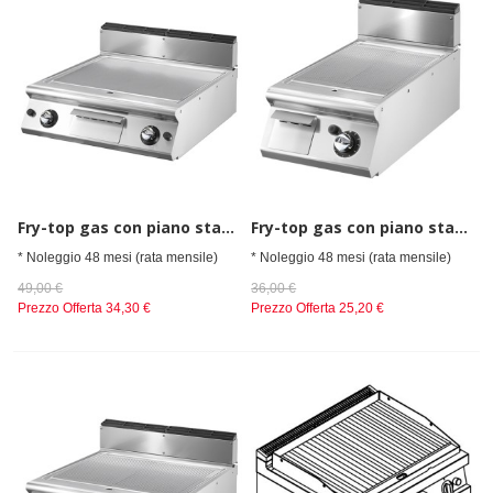
Fry-top gas con piano stampato piastra liscia da banco
Fry-top gas con piano stampato piastra rigata da banco
* Noleggio 48 mesi (rata mensile)
* Noleggio 48 mesi (rata mensile)
49,00 €
36,00 €
Prezzo Offerta
34,30 €
Prezzo Offerta
25,20 €