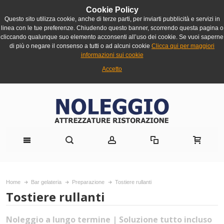
Cookie Policy
Questo sito utilizza cookie, anche di terze parti, per inviarti pubblicità e servizi in
linea con le tue preferenze. Chiudendo questo banner, scorrendo questa pagina o
cliccando qualunque suo elemento acconsenti all’uso dei cookie. Se vuoi saperne
di più o negare il consenso a tutti o ad alcuni cookie
Clicca qui per maggiori
informazioni sui cookie
Accetto
Home
Bar gelateria
Preparazione
Tostiere rullanti
Tostiere rullanti
Noleggio a lungo termine | Soluzione tutto incluso