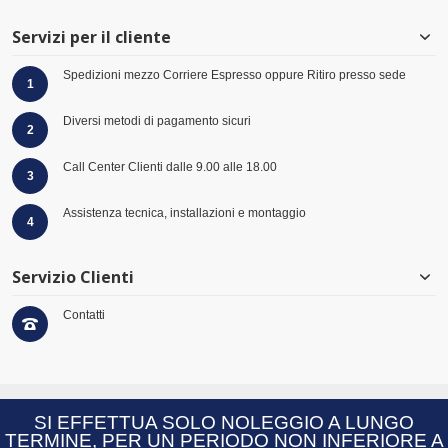
Servizi per il cliente
Spedizioni mezzo Corriere Espresso oppure Ritiro presso sede
1
Diversi metodi di pagamento sicuri
2
Call Center Clienti dalle 9.00 alle 18.00
3
Assistenza tecnica, installazioni e montaggio
4
Servizio Clienti
Contatti
© 2026 Virtus Group GmbH Hüserstraße 53 -59075 - Hamm- Germany - +49 (0)
SI EFFETTUA SOLO NOLEGGIO A LUNGO
2381 97371-0 - VAT: DE814055285 |
W3C XHTML
|
W3C CSS
TERMINE, PER UN PERIODO NON INFERIORE A