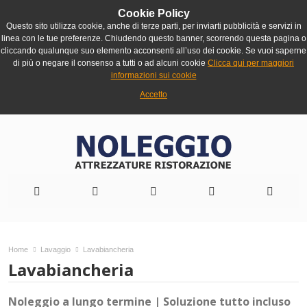
Cookie Policy
Questo sito utilizza cookie, anche di terze parti, per inviarti pubblicità e servizi in
linea con le tue preferenze. Chiudendo questo banner, scorrendo questa pagina o
cliccando qualunque suo elemento acconsenti all’uso dei cookie. Se vuoi saperne
di più o negare il consenso a tutti o ad alcuni cookie
Clicca qui per maggiori
informazioni sui cookie
Accetto
Home
Lavaggio
Lavabiancheria
Lavabiancheria
Noleggio a lungo termine | Soluzione tutto incluso