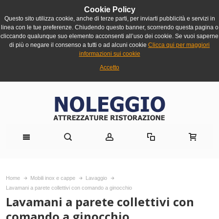
Cookie Policy
Questo sito utilizza cookie, anche di terze parti, per inviarti pubblicità e servizi in
linea con le tue preferenze. Chiudendo questo banner, scorrendo questa pagina o
cliccando qualunque suo elemento acconsenti all’uso dei cookie. Se vuoi saperne
di più o negare il consenso a tutti o ad alcuni cookie
Clicca qui per maggiori
informazioni sui cookie
Accetto
Home
Mobili inox e cappe
Lavaggio
Lavamani a parete collettivi con comando a ginocchio
Lavamani a parete collettivi con
comando a ginocchio