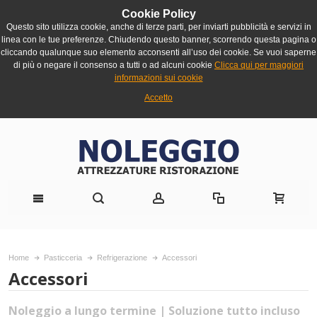
Cookie Policy
Questo sito utilizza cookie, anche di terze parti, per inviarti pubblicità e servizi in
linea con le tue preferenze. Chiudendo questo banner, scorrendo questa pagina o
cliccando qualunque suo elemento acconsenti all’uso dei cookie. Se vuoi saperne
di più o negare il consenso a tutti o ad alcuni cookie
Clicca qui per maggiori
informazioni sui cookie
Accetto
Home
Pasticceria
Refrigerazione
Accessori
Accessori
Noleggio a lungo termine | Soluzione tutto incluso