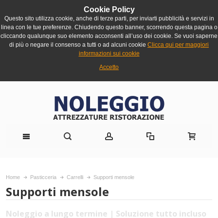
Cookie Policy
Questo sito utilizza cookie, anche di terze parti, per inviarti pubblicità e servizi in
linea con le tue preferenze. Chiudendo questo banner, scorrendo questa pagina o
cliccando qualunque suo elemento acconsenti all’uso dei cookie. Se vuoi saperne
di più o negare il consenso a tutti o ad alcuni cookie
Clicca qui per maggiori
informazioni sui cookie
Accetto
Home
Pasticceria
Carrelli
Supporti mensole
Supporti mensole
Noleggio a lungo termine | Soluzione tutto incluso